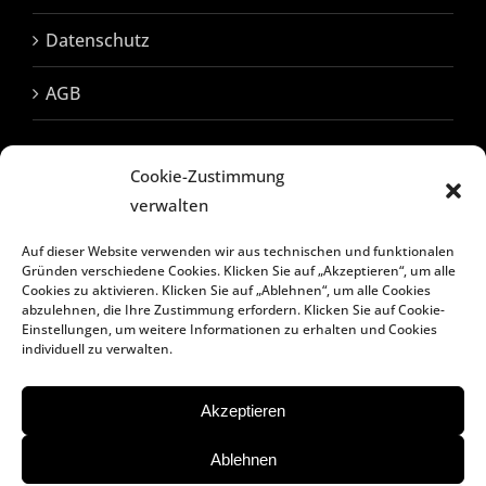
Datenschutz
AGB
Cookie-Zustimmung
SOZIALE MEDIEN
verwalten
Auf dieser Website verwenden wir aus technischen und funktionalen
Gründen verschiedene Cookies. Klicken Sie auf „Akzeptieren“, um alle
Cookies zu aktivieren. Klicken Sie auf „Ablehnen“, um alle Cookies
abzulehnen, die Ihre Zustimmung erfordern. Klicken Sie auf Cookie-
Einstellungen, um weitere Informationen zu erhalten und Cookies
individuell zu verwalten.
Akzeptieren
Ablehnen
* inkl. 7% MwSt. zzgl. Frühstück 15,50 € **