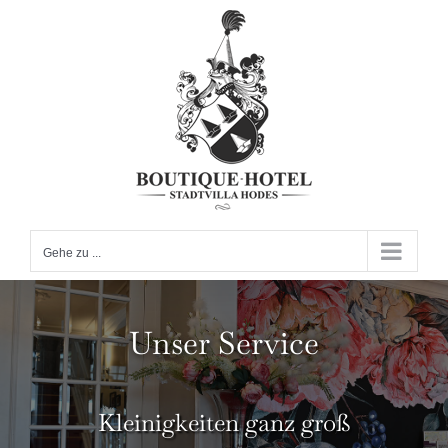
Zum
Inhalt
springen
Gehe zu ...
Unser Service
Kleinigkeiten ganz groß