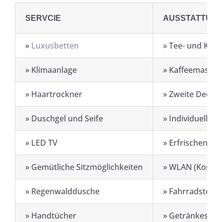
SERVCIE
AUSSTATTUN
»
Luxusbetten
» Tee- und Kaff
» Klimaanlage
» Kaffeemaschi
» Haartrockner
» Zweite Decke 
» Duschgel und Seife
» Individuell a
» LED TV
» Erfrischendes
» Gemütliche Sitzmöglichkeiten
» WLAN (Kosten
» Regenwalddusche
» Fahrradstellpl
» Handtücher
» Getränkeschr